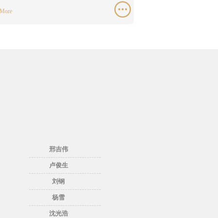
 More
邢吉伟
卢俊生
刘钢
杨雪
沈光浩