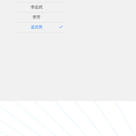
李志武
李芳
孟庆男