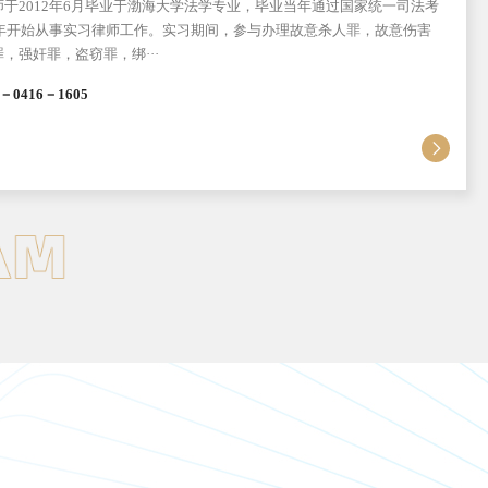
师系辽宁吉伟律师事务所的创始人，系该所的主任律师。同时，他还担任
协委员、锦州市纠风办监督员、中国致公党锦州市委员会社会服务委员会
州市律师协会副监···
4063-1111
566147@qq.com