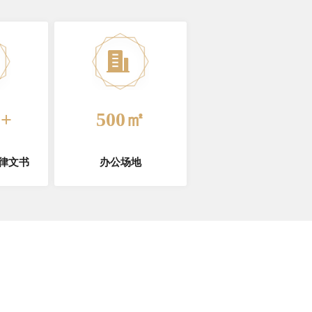
0+
500㎡
律文书
办公场地