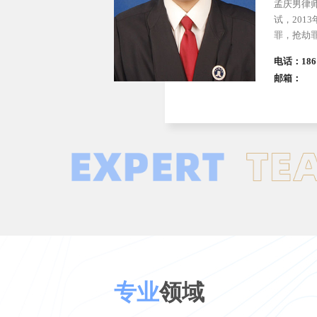
邢吉伟律
锦州市政
副主任、锦
电话：186-
邮箱：1771
专业
领域